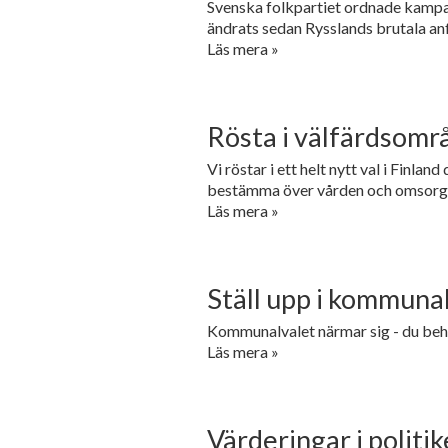
Svenska folkpartiet ordnade kampan
ändrats sedan Rysslands brutala anf
Läs mera »
Rösta i välfärdsomr
Vi röstar i ett helt nytt val i Finl
bestämma över vården och omsorgen
Läs mera »
Ställ upp i kommuna
Kommunalvalet närmar sig - du beh
Läs mera »
Värderingar i politik