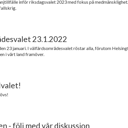
jtillfälle inför riksdagsvalet 2023 med fokus på medmänsklighet. T
allskrig.
ådesvalet 23.1.2022
and den 23 januari. I välfärdsområdesvalet röstar alla, förutom Hels
 i vårt land framöver.
lvalet!
övs!
en - följ med vår diskussion