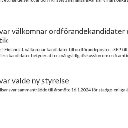
var välkomnar ordförandekandidater 
tik
 i Finland r.f. välkomnar kandidater till ordförandeposten i SFP ti
Flera kandidater betyder att en mångsidig diskussion om en framtid
var valde ny styrelse
llsansvar sammanträdde till årsmöte 16.1.2024 för stadge-enliga är