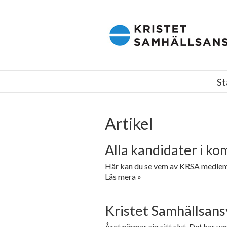
Kristet samhällsansvar i Finland r.f.
St
Artikel
Alla kandidater i k
Här kan du se vem av KRSA medlem
Läs mera »
Kristet Samhällsansv
Året närmar sig sitt slut. Det har var