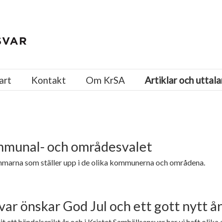
art
Kontakt
Om KrSA
Artiklar och uttal
ommunal- och områdesvalet
marna som ställer upp i de olika kommunerna och områdena.
ar önskar God Jul och ett gott nytt å
it ett händelserikt år och i Kristet Samhällsansvar har vi haft olika 