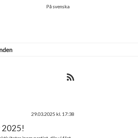
Menu
På svenska
anden
29.03.2025
kl. 17:38
r 2025!
aktiviteter inom partiet, där vi fört