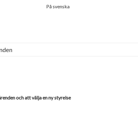
Menu
På svenska
anden
enden och att välja en ny styrelse