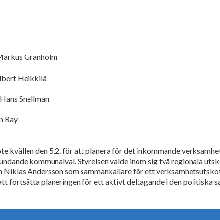
 Markus Granholm
lbert Heikkilä
 Hans Snellman
an Ray
möte kvällen den 5.2. för att planera för det inkommande verksamhe
stundande kommunalval. Styrelsen valde inom sig två regionala u
 Niklas Andersson som sammankallare för ett verksamhetsutskott 
t fortsätta planeringen för ett aktivt deltagande i den politiska 