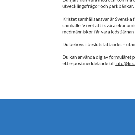
utvecklingsfrågor och parkbänkar.
Kristet samhällsansvar är Svenska f
samhälle. Vi vet att i svåra ekonomi
medmänniskor får vara ledstjärnan i 
Du behövs i beslutsfattandet – uta
Du kan använda dig av
formuläret 
ett e-postmeddelande till
info@krsa