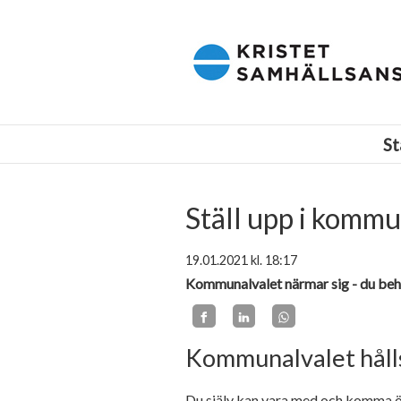
Kristet samhällsansvar i Finland r.f.
St
Ställ upp i kommu
19.01.2021
kl. 18:17
Kommunalvalet närmar sig - du beh
Kommunalvalet hålls
Du själv kan vara med och komma öve