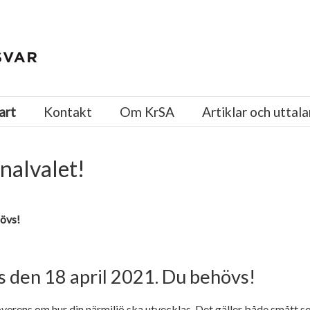
art
Kontakt
Om KrSA
Artiklar och uttal
nalvalet!
övs!
 den 18 april 2021. Du behövs!
rens om hur din närmiljö ska utvecklas. Det gäller både smått som 