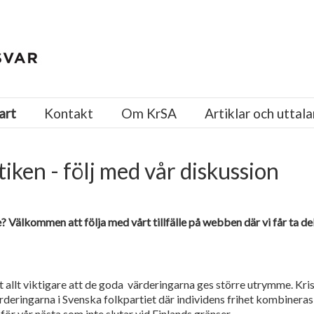
art
Kontakt
Om KrSA
Artiklar och uttal
tiken - följ med vår diskussion
e? Välkommen att följa med vårt tillfälle på webben där vi får ta 
 allt viktigare att de goda värderingarna ges större utrymme. Kris
rderingarna i Svenska folkpartiet där individens frihet kombiner
för vår nästa som inte slutar vid Finlands gränser.