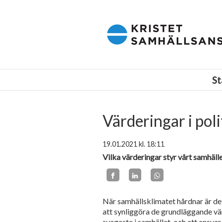
Kristet samhällsansvar i Finland r.f.
St
Värderingar i poli
19.01.2021
kl. 18:11
Vilka värderingar styr vårt samhäll
När samhällsklimatet hårdnar är det
att synliggöra de grundläggande vä
svagaste i samhället, och ett ansvar 