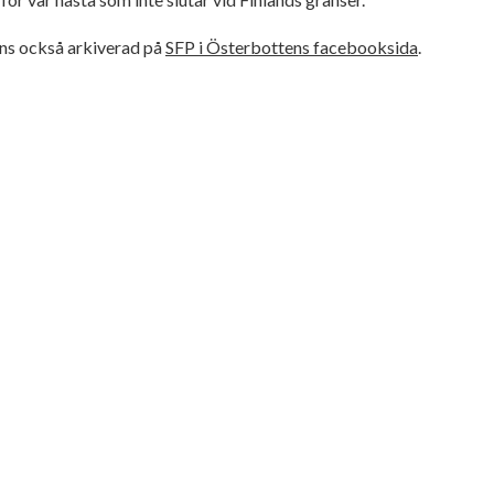
nns också arkiverad på
SFP i Österbottens facebooksida
.