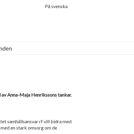
Menu
På svenska
anden
del av Anna-Maja Henrikssons tankar.
tet samhällsansvar rf vill bidra med
as med en stark omsorg om de