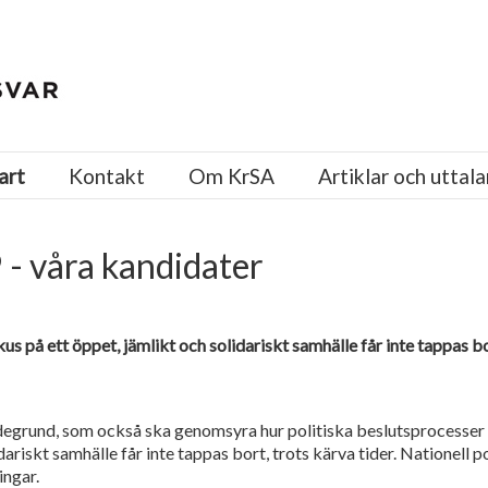
art
Kontakt
Om KrSA
Artiklar och uttal
 - våra kandidater
us på ett öppet, jämlikt och solidariskt samhälle får inte tappas bor
rdegrund, som också ska genomsyra hur politiska beslutsprocesser
dariskt samhälle får inte tappas bort, trots kärva tider. Nationell p
ingar.