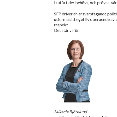
I tuffa tider behövs, och prövas, v
SFP driver en ansvarstagande polit
utforma sitt eget liv oberoende av 
respekt.
Det står vi för.
Mikaela Björklund