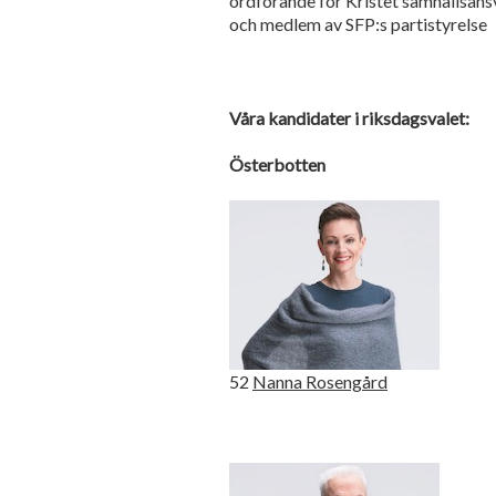
ordförande för Kristet samhällsansv
och medlem av SFP:s partistyrelse
Våra kandidater i riksdagsvalet:
Österbotten
52
Nanna Rosengård