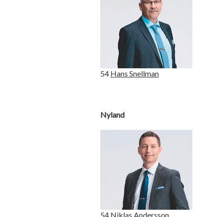
54
Hans Snellman
Nyland
54
Niklas Andersson