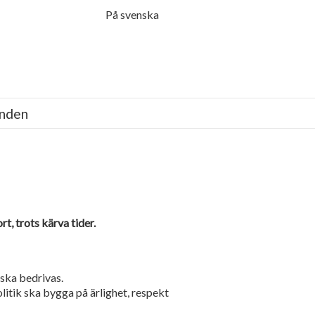
Menu
På svenska
anden
t, trots kärva tider.
 ska bedrivas.
olitik ska bygga på ärlighet, respekt